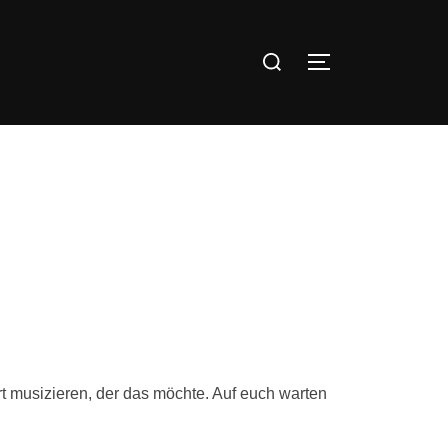
Suchen
SEITENLEIST
nach:
ört musizieren, der das möchte. Auf euch warten